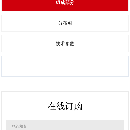
组成部分
分布图
技术参数
在线订购