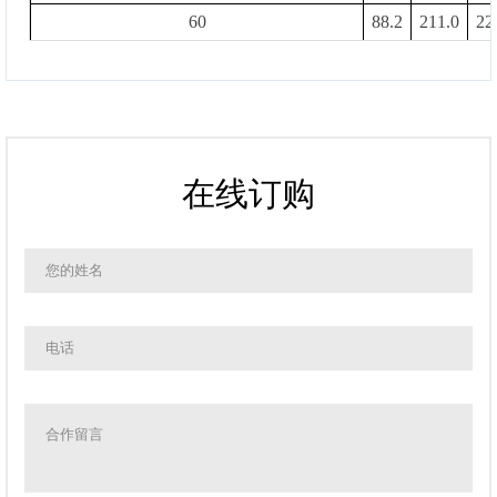
60
88.2
211.0
22
在线订购