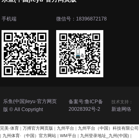
手机端
微信号：18396872178
乐鱼(中国)leyu·官方网页
备案号:鲁ICP备
技术支持：
20028392号-2
新途网络
版 © All Copyright
完美·体育
|
万搏官方网页版
|
九州平台
|
九州平台（中国）科技有限公司
|
九州体育·（中国）官方网站
|
WM平台
|
九州登录地址_九州(中国)
|