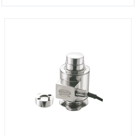
试验。对各种金属非金属及复合材料进行力学性能测试
和分析研究。它广泛应用于