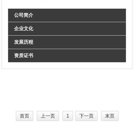
公司简介
企业文化
发展历程
资质证书
首页
上一页
1
下一页
末页